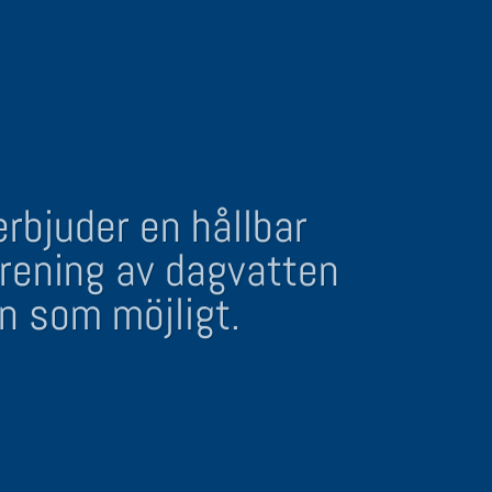
ditt företag med
rbjuder en hållbar
dagvattensystem
 rening av dagvatten
ön och som är
an som möjligt.
ktiva.