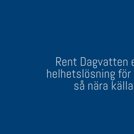
Rent Dagvatten hjälper 
Rent Dagvatten e
långsiktiga hållbara 
helhetslösning för
som är bra för milj
så nära käll
kostnadseffe