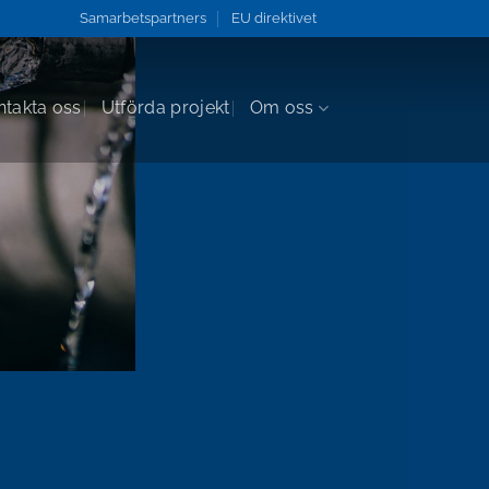
Samarbetspartners
EU direktivet
ntakta oss
Utförda projekt
Om oss