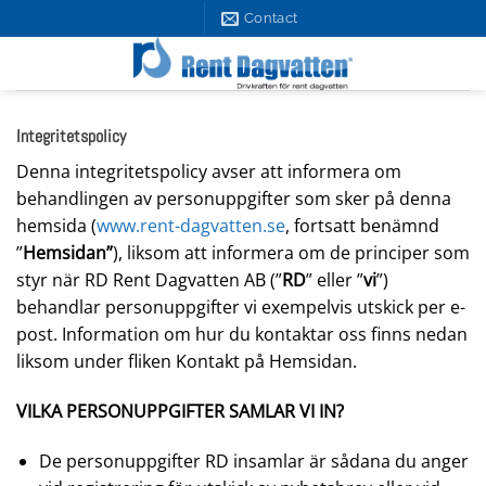
Skip
Contact
to
content
Integritetspolicy
Denna integritetspolicy avser att informera om
behandlingen av personuppgifter som sker på denna
hemsida (
www.rent-dagvatten.se
, fortsatt benämnd
”
Hemsidan”
), liksom att informera om de principer som
styr när RD Rent Dagvatten AB (”
RD
” eller ”
vi
”)
behandlar personuppgifter vi exempelvis utskick per e-
post. Information om hur du kontaktar oss finns nedan
liksom under fliken Kontakt på Hemsidan.
VILKA PERSONUPPGIFTER SAMLAR VI IN?
De personuppgifter RD insamlar är sådana du anger